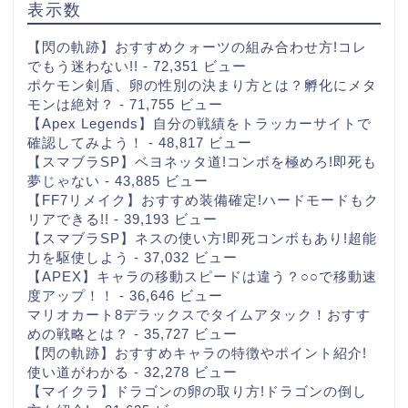
表示数
【閃の軌跡】おすすめクォーツの組み合わせ方!コレ
でもう迷わない!!
- 72,351 ビュー
ポケモン剣盾、卵の性別の決まり方とは？孵化にメタ
モンは絶対？
- 71,755 ビュー
【Apex Legends】自分の戦績をトラッカーサイトで
確認してみよう！
- 48,817 ビュー
【スマブラSP】ベヨネッタ道!コンボを極めろ!即死も
夢じゃない
- 43,885 ビュー
【FF7リメイク】おすすめ装備確定!ハードモードもク
リアできる!!
- 39,193 ビュー
【スマブラSP】ネスの使い方!即死コンボもあり!超能
力を駆使しよう
- 37,032 ビュー
【APEX】キャラの移動スピードは違う？○○で移動速
度アップ！！
- 36,646 ビュー
マリオカート8デラックスでタイムアタック！おすす
めの戦略とは？
- 35,727 ビュー
【閃の軌跡】おすすめキャラの特徴やポイント紹介!
使い道がわかる
- 32,278 ビュー
【マイクラ】ドラゴンの卵の取り方!ドラゴンの倒し