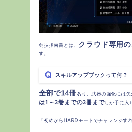
クラウド専用の
剣技指南書とは、
す。
スキルアップブックって何？
全部で14冊
あり、武器の強化には欠
は1～3巻までの3冊まで
しか手に入
「初めからHARDモードでチャレンジす