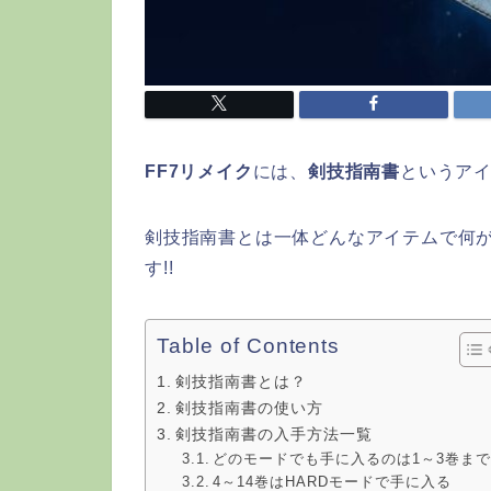
FF7リメイク
には、
剣技指南書
というア
剣技指南書とは一体どんなアイテムで何
す!!
Table of Contents
剣技指南書とは？
剣技指南書の使い方
剣技指南書の入手方法一覧
どのモードでも手に入るのは1～3巻ま
4～14巻はHARDモードで手に入る