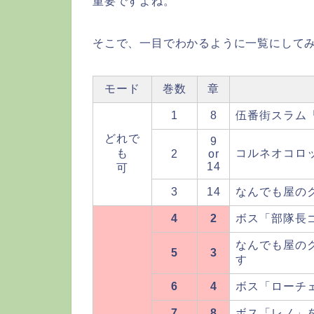
重要ですよね。
そこで、一目でわかるように一覧にして
モード
巻数
章
1
8
伍番街スラム
どれで
9
も
コルネオコロ
2
or
14
可
3
14
なんでも屋の
4
2
ボス「部隊長
なんでも屋の
5
3
す
6
4
ボス「ローチ
7
8
ボス「レノ」