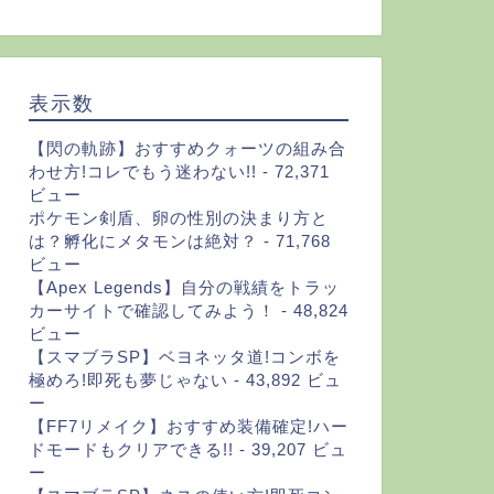
表示数
【閃の軌跡】おすすめクォーツの組み合
わせ方!コレでもう迷わない!!
- 72,371
ビュー
ポケモン剣盾、卵の性別の決まり方と
は？孵化にメタモンは絶対？
- 71,768
ビュー
【Apex Legends】自分の戦績をトラッ
カーサイトで確認してみよう！
- 48,824
ビュー
【スマブラSP】ベヨネッタ道!コンボを
極めろ!即死も夢じゃない
- 43,892 ビュ
ー
【FF7リメイク】おすすめ装備確定!ハー
ドモードもクリアできる!!
- 39,207 ビュ
ー