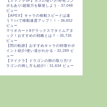
【スマブラSP】ネスの使い方!即死コン
ボもあり!超能力を駆使しよう
- 37,048
ビュー
【APEX】キャラの移動スピードは違
う？○○で移動速度アップ！！
- 36,652
ビュー
マリオカート8デラックスでタイムアタ
ック！おすすめの戦略とは？
- 35,735
ビュー
【閃の軌跡】おすすめキャラの特徴やポ
イント紹介!使い道がわかる
- 32,289 ビ
ュー
【マイクラ】ドラゴンの卵の取り方!ド
ラゴンの倒し方も紹介!
- 31,634 ビュー