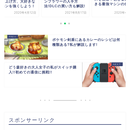
方と上げ方、大好きな
ンフラワーの入手方
きる最強マシンの作
ケモンを強くしよう！
法!DLCの買い方も解説!
2020年4月12日
2021年8月17日
2020年4月
ポケモン剣盾にあるカレーのレシピは何
種類ある?私が解説します!
どう森好きの大人女子の私がスイッチ購
入!!初めての通信に挑戦!!
スポンサーリンク