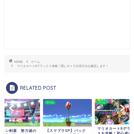
HOME
ゲーム
マリオカート8デラックス攻略！隠しキャラ出現方法を解説します！
RELATED POST
ム
ゲーム
ゲーム
マリオカート8デラ
ケモン剣盾 努力値の
【スマブラSP】パック
スを攻略！初心者に