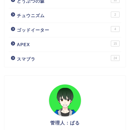
12
どうぶつの森
2
チュウニズム
4
ゴッドイーター
15
APEX
24
スマブラ
管理人：ぱる