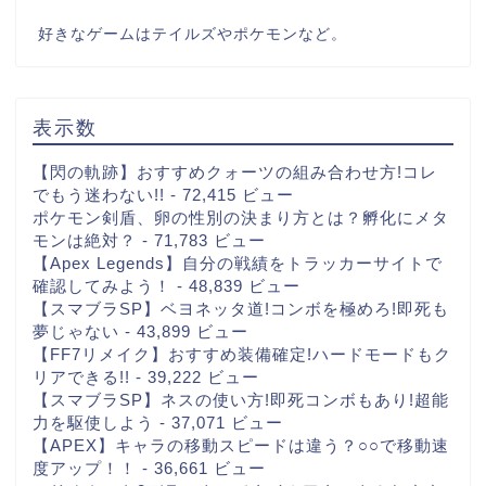
好きなゲームはテイルズやポケモンなど。
表示数
【閃の軌跡】おすすめクォーツの組み合わせ方!コレ
でもう迷わない!!
- 72,415 ビュー
ポケモン剣盾、卵の性別の決まり方とは？孵化にメタ
モンは絶対？
- 71,783 ビュー
【Apex Legends】自分の戦績をトラッカーサイトで
確認してみよう！
- 48,839 ビュー
【スマブラSP】ベヨネッタ道!コンボを極めろ!即死も
夢じゃない
- 43,899 ビュー
【FF7リメイク】おすすめ装備確定!ハードモードもク
リアできる!!
- 39,222 ビュー
【スマブラSP】ネスの使い方!即死コンボもあり!超能
力を駆使しよう
- 37,071 ビュー
【APEX】キャラの移動スピードは違う？○○で移動速
度アップ！！
- 36,661 ビュー