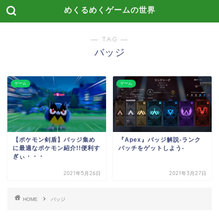
めくるめくゲームの世界
― TAG ―
バッジ
ゲーム
ゲーム
【ポケモン剣盾】バッジ集め
『Apex』バッジ解説-ランク
に最適なポケモン紹介!!便利す
バッチをゲットしよう-
ぎぃ・・・
2021年5月26日
2021年3月27日
HOME
バッジ