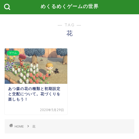
めくるめくゲームの世界
― TAG ―
花
ゲーム
あつ森の花の種類と初期設定
と交配について。花づくりを
楽しもう！
2020年5月29日
HOME
花