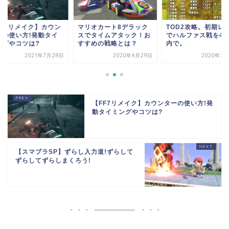
FF7リメイク】カウン
マリオカート8デラック
TOD2攻略。初期レ
ーの使い方!発動タイ
スでタイムアタック！お
でハルファス戦を4H
ングやコツは?
すすめの戦略とは？
内で。
2021年7月28日
2020年4月29日
2020年3月
【FF7リメイク】カウンターの使い方!発
動タイミングやコツは?
【スマブラSP】ずらし入力道!ずらして
ずらしてずらしまくろう!