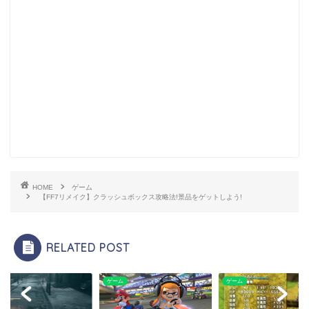
HOME
ゲーム
【FF7リメイク】クラッシュボックス攻略法!景品をゲットしよう!
RELATED POST
ム
ゲーム
ゲーム