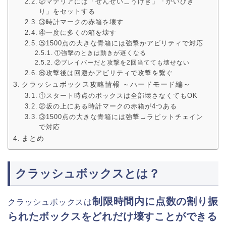
②マテリアには「せんせいこうげき」「かいひぎ
り」をセットする
③時計マークの赤箱を壊す
④一度に多くの箱を壊す
⑤1500点の大きな青箱には強撃かアビリティで対応
①強撃のときは動きが遅くなる
②ブレイバーだと攻撃を2回当てても壊せない
⑥攻撃後は回避かアビリティで攻撃を繋ぐ
クラッシュボックス攻略情報 ～ハードモード編～
①スタート時点のボックスは全部壊さなくてもOK
②坂の上にある時計マークの赤箱が4つある
③1500点の大きな青箱には強撃→ラピットチェイン
で対応
まとめ
クラッシュボックスとは？
制限時間内に点数の割り振
クラッシュボックスは
られたボックスをどれだけ壊すことができる