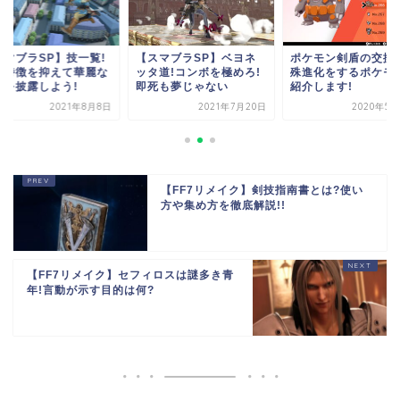
スマブラSP】技一覧!
【スマブラSP】ベヨネ
ポケモン剣盾の交換
の特徴を抑えて華麗な
ッタ道!コンボを極めろ!
殊進化をするポケモ
いを披露しよう!
即死も夢じゃない
紹介します!
2021年8月8日
2021年7月20日
2020年5月
【FF7リメイク】剣技指南書とは?使い
方や集め方を徹底解説!!
【FF7リメイク】セフィロスは謎多き青
年!言動が示す目的は何?