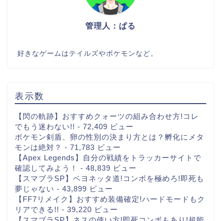
管理人：ぱる
好きなゲームはテイルズやポケモンなど。
表示数
【閃の軌跡】おすすめクォーツの組み合わせ方!コレ
でもう迷わない!!
- 72,409 ビュー
ポケモン剣盾、卵の性別の決まり方とは？孵化にメタ
モンは絶対？
- 71,783 ビュー
【Apex Legends】自分の戦績をトラッカーサイトで
確認してみよう！
- 48,839 ビュー
【スマブラSP】ベヨネッタ道!コンボを極めろ!即死も
夢じゃない
- 43,899 ビュー
【FF7リメイク】おすすめ装備確定!ハードモードもク
リアできる!!
- 39,220 ビュー
【スマブラSP】ネスの使い方!即死コンボもあり!超能