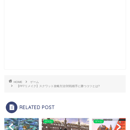
HOME
ゲーム
【FF7リメイク】スクワット攻略方法!対戦相手に勝つコツとは?
RELATED POST
ム
ゲーム
ゲーム