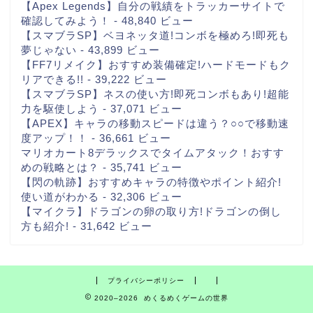
【Apex Legends】自分の戦績をトラッカーサイトで
確認してみよう！
- 48,840 ビュー
【スマブラSP】ベヨネッタ道!コンボを極めろ!即死も
夢じゃない
- 43,899 ビュー
【FF7リメイク】おすすめ装備確定!ハードモードもク
リアできる!!
- 39,222 ビュー
【スマブラSP】ネスの使い方!即死コンボもあり!超能
力を駆使しよう
- 37,071 ビュー
【APEX】キャラの移動スピードは違う？○○で移動速
度アップ！！
- 36,661 ビュー
マリオカート8デラックスでタイムアタック！おすす
めの戦略とは？
- 35,741 ビュー
【閃の軌跡】おすすめキャラの特徴やポイント紹介!
使い道がわかる
- 32,306 ビュー
【マイクラ】ドラゴンの卵の取り方!ドラゴンの倒し
方も紹介!
- 31,642 ビュー
プライバシーポリシー
2020–2026 めくるめくゲームの世界