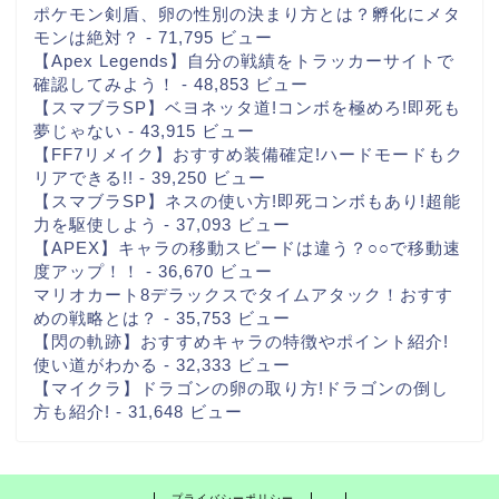
ポケモン剣盾、卵の性別の決まり方とは？孵化にメタ
モンは絶対？
- 71,795 ビュー
【Apex Legends】自分の戦績をトラッカーサイトで
確認してみよう！
- 48,853 ビュー
【スマブラSP】ベヨネッタ道!コンボを極めろ!即死も
夢じゃない
- 43,915 ビュー
【FF7リメイク】おすすめ装備確定!ハードモードもク
リアできる!!
- 39,250 ビュー
【スマブラSP】ネスの使い方!即死コンボもあり!超能
力を駆使しよう
- 37,093 ビュー
【APEX】キャラの移動スピードは違う？○○で移動速
度アップ！！
- 36,670 ビュー
マリオカート8デラックスでタイムアタック！おすす
めの戦略とは？
- 35,753 ビュー
【閃の軌跡】おすすめキャラの特徴やポイント紹介!
使い道がわかる
- 32,333 ビュー
【マイクラ】ドラゴンの卵の取り方!ドラゴンの倒し
方も紹介!
- 31,648 ビュー
プライバシーポリシー