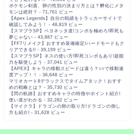
ポケモン剣盾、卵の性別の決まり方とは？孵化にメタ
モンは絶対？
- 71,761 ビュー
【Apex Legends】自分の戦績をトラッカーサイトで
確認してみよう！
- 48,819 ビュー
【スマブラSP】ベヨネッタ道!コンボを極めろ!即死も
夢じゃない
- 43,887 ビュー
【FF7リメイク】おすすめ装備確定!ハードモードもク
リアできる!!
- 39,199 ビュー
【スマブラSP】ネスの使い方!即死コンボもあり!超能
力を駆使しよう
- 37,041 ビュー
【APEX】キャラの移動スピードは違う？○○で移動速
度アップ！！
- 36,648 ビュー
マリオカート8デラックスでタイムアタック！おすす
めの戦略とは？
- 35,730 ビュー
【閃の軌跡】おすすめキャラの特徴やポイント紹介!
使い道がわかる
- 32,282 ビュー
【マイクラ】ドラゴンの卵の取り方!ドラゴンの倒し
方も紹介!
- 31,628 ビュー