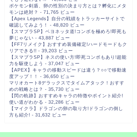
ポケモン剣盾、卵の性別の決まり方とは？孵化にメタ
モンは絶対？
- 71,765 ビュー
【Apex Legends】自分の戦績をトラッカーサイトで
確認してみよう！
- 48,820 ビュー
【スマブラSP】ベヨネッタ道!コンボを極めろ!即死も
夢じゃない
- 43,887 ビュー
【FF7リメイク】おすすめ装備確定!ハードモードもク
リアできる!!
- 39,203 ビュー
【スマブラSP】ネスの使い方!即死コンボもあり!超能
力を駆使しよう
- 37,047 ビュー
【APEX】キャラの移動スピードは違う？○○で移動速
度アップ！！
- 36,650 ビュー
マリオカート8デラックスでタイムアタック！おすす
めの戦略とは？
- 35,730 ビュー
【閃の軌跡】おすすめキャラの特徴やポイント紹介!
使い道がわかる
- 32,286 ビュー
【マイクラ】ドラゴンの卵の取り方!ドラゴンの倒し
方も紹介!
- 31,632 ビュー