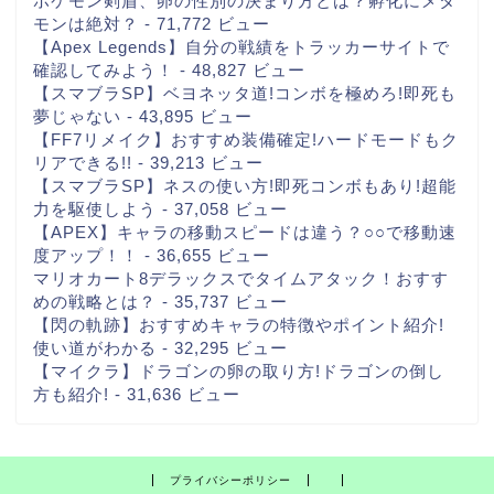
ポケモン剣盾、卵の性別の決まり方とは？孵化にメタ
モンは絶対？
- 71,772 ビュー
【Apex Legends】自分の戦績をトラッカーサイトで
確認してみよう！
- 48,827 ビュー
【スマブラSP】ベヨネッタ道!コンボを極めろ!即死も
夢じゃない
- 43,895 ビュー
【FF7リメイク】おすすめ装備確定!ハードモードもク
リアできる!!
- 39,213 ビュー
【スマブラSP】ネスの使い方!即死コンボもあり!超能
力を駆使しよう
- 37,058 ビュー
【APEX】キャラの移動スピードは違う？○○で移動速
度アップ！！
- 36,655 ビュー
マリオカート8デラックスでタイムアタック！おすす
めの戦略とは？
- 35,737 ビュー
【閃の軌跡】おすすめキャラの特徴やポイント紹介!
使い道がわかる
- 32,295 ビュー
【マイクラ】ドラゴンの卵の取り方!ドラゴンの倒し
方も紹介!
- 31,636 ビュー
プライバシーポリシー