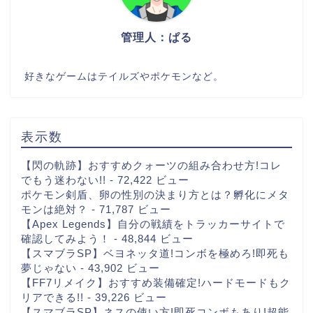
管理人：ぱる
好きなゲームはテイルズやポケモンなど。
表示数
【閃の軌跡】おすすめクォーツの組み合わせ方!コレ
でもう迷わない!!
- 72,422 ビュー
ポケモン剣盾、卵の性別の決まり方とは？孵化にメタ
モンは絶対？
- 71,787 ビュー
【Apex Legends】自分の戦績をトラッカーサイトで
確認してみよう！
- 48,844 ビュー
【スマブラSP】ベヨネッタ道!コンボを極めろ!即死も
夢じゃない
- 43,902 ビュー
【FF7リメイク】おすすめ装備確定!ハードモードもク
リアできる!!
- 39,226 ビュー
【スマブラSP】ネスの使い方!即死コンボもあり!超能