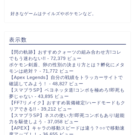
好きなゲームはテイルズやポケモンなど。
表示数
【閃の軌跡】おすすめクォーツの組み合わせ方!コレ
でもう迷わない!!
- 72,379 ビュー
ポケモン剣盾、卵の性別の決まり方とは？孵化にメタ
モンは絶対？
- 71,772 ビュー
【Apex Legends】自分の戦績をトラッカーサイトで
確認してみよう！
- 48,827 ビュー
【スマブラSP】ベヨネッタ道!コンボを極めろ!即死も
夢じゃない
- 43,895 ビュー
【FF7リメイク】おすすめ装備確定!ハードモードもク
リアできる!!
- 39,212 ビュー
【スマブラSP】ネスの使い方!即死コンボもあり!超能
力を駆使しよう
- 37,058 ビュー
【APEX】キャラの移動スピードは違う？○○で移動速
度アップ！！
- 36,655 ビュー