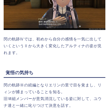
閃の軌跡Ⅳでは、初めから自分の感情を一気に出して
いくというⅡから大きく変化したアルティナの姿が見
れます。
覚悟の気持ち
閃の軌跡Ⅲの続編となりエリンの里で目を覚まし、リ
ィンが捕まっていることを知る。
旧Ⅶ組メンバーが意気消沈している姿に対して、ユウ
ナ達と一緒に叱りつけて決意を話す。