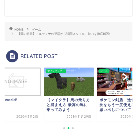
HOME
ゲーム
【閃の軌跡】アルティナの登場から戦闘スタイル、魅力を徹底解説!
RELATED POST
ム
マインクラフト
ゲーム
lo world!
【マイクラ】馬の乗り方
ポケモン剣盾 進化
と捕まえ方!最高の馬に
技をもう一度使える
乗ってみよう!
思い出しについて
2020年3月2日
2021年11月29日
2020年5月