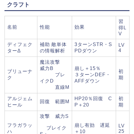
クラフト
習
名前
性能
効果
得L
V
ディフェク
補助 敵単体
3ターンSTR・S
LV
4
ターΔ
の情報解析
PDダウン
魔法攻撃
威力B
崩し＋15％
ブリューナ
初
ブレ
３ターンDEF・
ク
期
イクD
AFFダウン
直線M
アルジェム
HP20％回復 C
初
回復 範囲M
ヒール
P＋20
期
攻撃 威力S
フラガラッ
崩し有効 遅延
LV
ブレイク
25
ハ
＋10