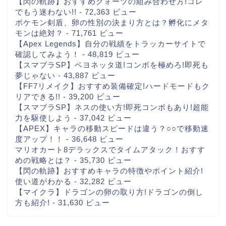
【閃の軌跡】おすすめクォーツの組み合わせ方!コレ
でもう迷わない!!
- 72,363 ビュー
ポケモン剣盾、卵の性別の決まり方とは？孵化にメタ
モンは絶対？
- 71,761 ビュー
【Apex Legends】自分の戦績をトラッカーサイトで
確認してみよう！
- 48,819 ビュー
【スマブラSP】ベヨネッタ道!コンボを極めろ!即死も
夢じゃない
- 43,887 ビュー
【FF7リメイク】おすすめ装備確定!ハードモードもク
リアできる!!
- 39,200 ビュー
【スマブラSP】ネスの使い方!即死コンボもあり!超能
力を駆使しよう
- 37,042 ビュー
【APEX】キャラの移動スピードは違う？○○で移動速
度アップ！！
- 36,648 ビュー
マリオカート8デラックスでタイムアタック！おすす
めの戦略とは？
- 35,730 ビュー
【閃の軌跡】おすすめキャラの特徴やポイント紹介!
使い道がわかる
- 32,282 ビュー
【マイクラ】ドラゴンの卵の取り方!ドラゴンの倒し
方も紹介!
- 31,630 ビュー