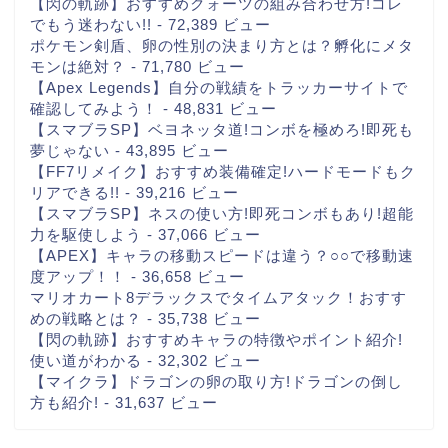
【閃の軌跡】おすすめクォーツの組み合わせ方!コレ
でもう迷わない!!
- 72,389 ビュー
ポケモン剣盾、卵の性別の決まり方とは？孵化にメタ
モンは絶対？
- 71,780 ビュー
【Apex Legends】自分の戦績をトラッカーサイトで
確認してみよう！
- 48,831 ビュー
【スマブラSP】ベヨネッタ道!コンボを極めろ!即死も
夢じゃない
- 43,895 ビュー
【FF7リメイク】おすすめ装備確定!ハードモードもク
リアできる!!
- 39,216 ビュー
【スマブラSP】ネスの使い方!即死コンボもあり!超能
力を駆使しよう
- 37,066 ビュー
【APEX】キャラの移動スピードは違う？○○で移動速
度アップ！！
- 36,658 ビュー
マリオカート8デラックスでタイムアタック！おすす
めの戦略とは？
- 35,738 ビュー
【閃の軌跡】おすすめキャラの特徴やポイント紹介!
使い道がわかる
- 32,302 ビュー
【マイクラ】ドラゴンの卵の取り方!ドラゴンの倒し
方も紹介!
- 31,637 ビュー