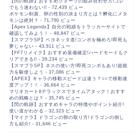
【閃の軌跡】おすすめクォーツの組み合わせ方!コレ
でもう迷わない!!
- 72,439 ビュー
ポケモン剣盾、卵の性別の決まり方とは？孵化にメタ
モンは絶対？
- 71,790 ビュー
【Apex Legends】自分の戦績をトラッカーサイトで
確認してみよう！
- 48,847 ビュー
【スマブラSP】ベヨネッタ道!コンボを極めろ!即死も
夢じゃない
- 43,911 ビュー
【FF7リメイク】おすすめ装備確定!ハードモードもク
リアできる!!
- 39,234 ビュー
【スマブラSP】ネスの使い方!即死コンボもあり!超能
力を駆使しよう
- 37,086 ビュー
【APEX】キャラの移動スピードは違う？○○で移動速
度アップ！！
- 36,664 ビュー
マリオカート8デラックスでタイムアタック！おすす
めの戦略とは？
- 35,745 ビュー
【閃の軌跡】おすすめキャラの特徴やポイント紹介!
使い道がわかる
- 32,323 ビュー
【マイクラ】ドラゴンの卵の取り方!ドラゴンの倒し
方も紹介!
- 31,646 ビュー