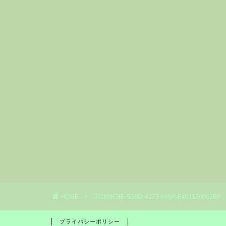
HOME
70009C8E-5D9D-4273-899A-B461130052B8
プライバシーポリシー