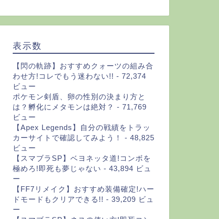
表示数
【閃の軌跡】おすすめクォーツの組み合
わせ方!コレでもう迷わない!!
- 72,374
ビュー
ポケモン剣盾、卵の性別の決まり方と
は？孵化にメタモンは絶対？
- 71,769
ビュー
【Apex Legends】自分の戦績をトラッ
カーサイトで確認してみよう！
- 48,825
ビュー
【スマブラSP】ベヨネッタ道!コンボを
極めろ!即死も夢じゃない
- 43,894 ビュ
ー
【FF7リメイク】おすすめ装備確定!ハー
ドモードもクリアできる!!
- 39,209 ビュ
ー