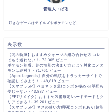
管理人：ぱる
好きなゲームはテイルズやポケモンなど。
表示数
【閃の軌跡】おすすめクォーツの組み合わせ方!コレ
でもう迷わない!!
- 72,365 ビュー
ポケモン剣盾、卵の性別の決まり方とは？孵化にメタ
モンは絶対？
- 71,761 ビュー
【Apex Legends】自分の戦績をトラッカーサイトで
確認してみよう！
- 48,819 ビュー
【スマブラSP】ベヨネッタ道!コンボを極めろ!即死も
夢じゃない
- 43,887 ビュー
【FF7リメイク】おすすめ装備確定!ハードモードもク
リアできる!!
- 39,201 ビュー
【スマブラSP】ネスの使い方!即死コンボもあり!超能