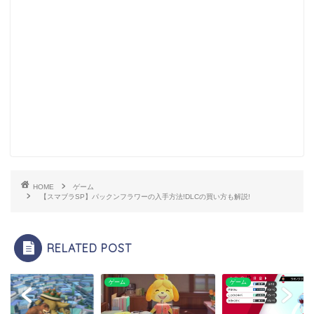
HOME
ゲーム
【スマブラSP】パックンフラワーの入手方法!DLCの買い方も解説!
RELATED POST
ム
ゲーム
ゲーム