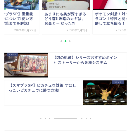
スマブラSP】重量級
あまりにも奥が深すぎる
ポケモン剣盾！対ウ
ャラについて!使い方
どう森!!攻略のカギは、
ラゴン！特性と弱点
ら対策までを解説!
お金と○○だった?!
解して立ち回る！
2021年8月29日
2020年5月5日
2020年5
【閃の軌跡】シリーズおすすめポイン
ト!ストーリーから各種システム
【スマブラSP】ピカチュウ対策!すばし
っこいピカチュウに勝つ方法!