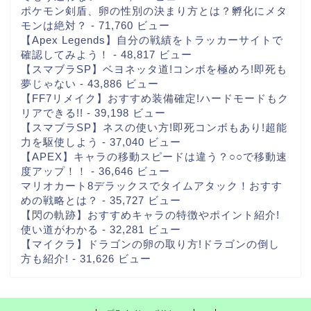
ポケモン剣盾、卵の性別の決まり方とは？孵化にメタ
モンは絶対？
- 71,760 ビュー
【Apex Legends】自分の戦績をトラッカーサイトで
確認してみよう！
- 48,817 ビュー
【スマブラSP】ベヨネッタ道!コンボを極めろ!即死も
夢じゃない
- 43,886 ビュー
【FF7リメイク】おすすめ装備確定!ハードモードもク
リアできる!!
- 39,198 ビュー
【スマブラSP】ネスの使い方!即死コンボもあり!超能
力を駆使しよう
- 37,040 ビュー
【APEX】キャラの移動スピードは違う？○○で移動速
度アップ！！
- 36,646 ビュー
マリオカート8デラックスでタイムアタック！おすす
めの戦略とは？
- 35,727 ビュー
【閃の軌跡】おすすめキャラの特徴やポイント紹介!
使い道がわかる
- 32,281 ビュー
【マイクラ】ドラゴンの卵の取り方!ドラゴンの倒し
方も紹介!
- 31,626 ビュー