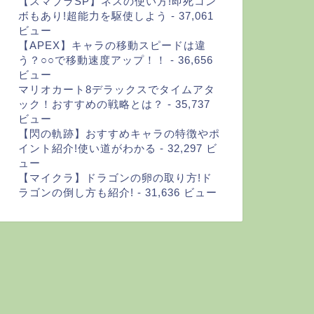
【スマブラSP】ネスの使い方!即死コン
ボもあり!超能力を駆使しよう
- 37,061
ビュー
【APEX】キャラの移動スピードは違
う？○○で移動速度アップ！！
- 36,656
ビュー
マリオカート8デラックスでタイムアタ
ック！おすすめの戦略とは？
- 35,737
ビュー
【閃の軌跡】おすすめキャラの特徴やポ
イント紹介!使い道がわかる
- 32,297 ビ
ュー
【マイクラ】ドラゴンの卵の取り方!ド
ラゴンの倒し方も紹介!
- 31,636 ビュー