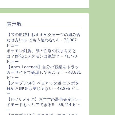
表示数
【閃の軌跡】おすすめクォーツの組み合
わせ方!コレでもう迷わない!!
- 72,387
ビュー
ポケモン剣盾、卵の性別の決まり方と
は？孵化にメタモンは絶対？
- 71,773
ビュー
【Apex Legends】自分の戦績をトラッ
カーサイトで確認してみよう！
- 48,831
ビュー
【スマブラSP】ベヨネッタ道!コンボを
極めろ!即死も夢じゃない
- 43,895 ビュ
ー
【FF7リメイク】おすすめ装備確定!ハー
ドモードもクリアできる!!
- 39,214 ビュ
ー